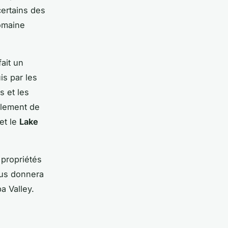
certains des
domaine
ait un
is par les
s et les
alement de
et le
Lake
 propriétés
us donnera
a Valley.