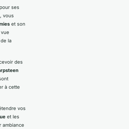
 pour ses
e, vous
mies
et son
 vue
 de la
cevoir des
rpsteen
sont
r à cette
détendre vos
oue
et les
ur ambiance