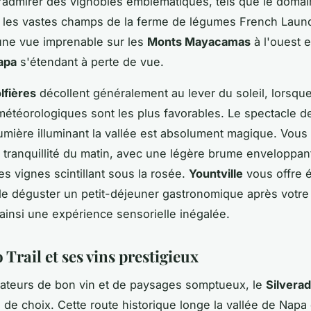
'admirer des vignobles emblématiques, tels que le doma
les vastes champs de la ferme de légumes French Laund
'une vue imprenable sur les
Monts Mayacamas
à l'ouest e
apa
s'étendant à perte de vue.
lfières
décollent généralement au lever du soleil, lorsque
météorologiques sont les plus favorables. Le spectacle d
umière illuminant la vallée est absolument magique. Vous
a tranquillité du matin, avec une légère brume enveloppan
les vignes scintillant sous la rosée.
Yountville
vous offre 
 de déguster un petit-déjeuner gastronomique après votre 
ainsi une expérience sensorielle inégalée.
 Trail et ses vins prestigieux
ateurs de bon vin et de paysages somptueux, le
Silverad
re de choix. Cette route historique longe la vallée de Napa