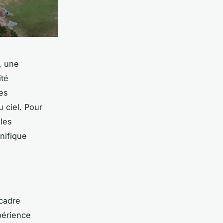
, une
ité
es
 ciel. Pour
les
nifique
cadre
périence