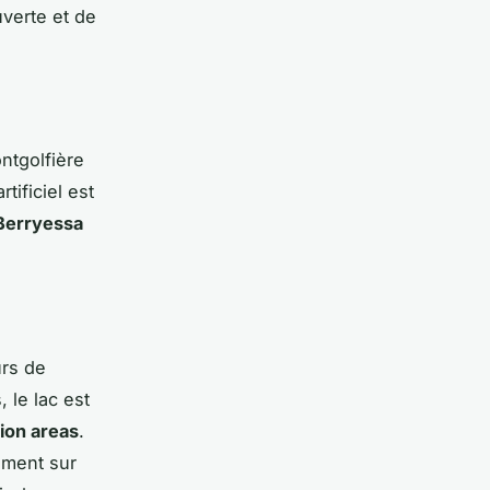
uverte et de
ntgolfière
rtificiel est
 Berryessa
urs de
 le lac est
ion areas
.
ement sur