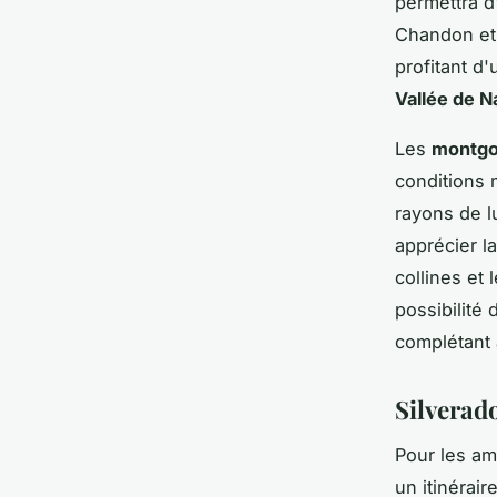
permettra d
Chandon et 
profitant d
Vallée de N
Les
montgo
conditions 
rayons de l
apprécier l
collines et 
possibilité
complétant 
Silverado
Pour les am
un itinérai