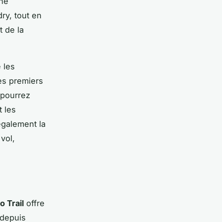
ine
ry, tout en
t de la
 les
es premiers
 pourrez
t les
également la
vol,
o Trail
offre
 depuis