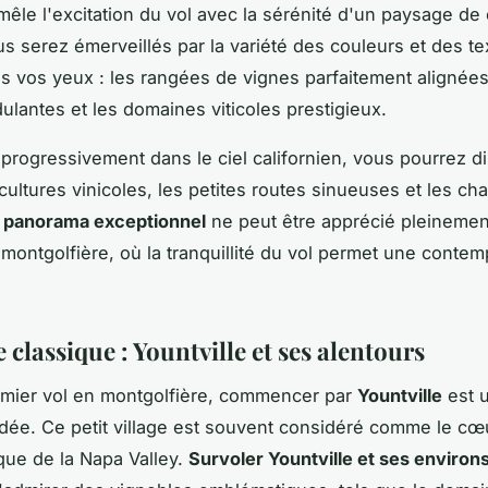
mêle l'excitation du vol avec la sérénité d'un paysage de 
us serez émerveillés par la variété des couleurs et des te
us vos yeux : les rangées de vignes parfaitement alignées
dulantes et les domaines viticoles prestigieux.
progressivement dans le ciel californien, vous pourrez di
 cultures vinicoles, les petites routes sinueuses et les ch
 panorama exceptionnel
ne peut être apprécié pleineme
montgolfière, où la tranquillité du vol permet une contem
.
e classique : Yountville et ses alentours
emier vol en montgolfière, commencer par
Yountville
est 
idée. Ce petit village est souvent considéré comme le cœ
ue de la Napa Valley.
Survoler Yountville et ses environ