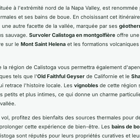
située à l'extrémité nord de la Napa Valley, est renommée
rmales et ses bains de boue. En choisissant cet itinérair
 une autre facette de la vallée, marquée par ses
géother
us sauvage.
Survoler Calistoga en montgolfière
offre une
re sur le
Mont Saint Helena
et les formations volcaniques
e la région de Calistoga vous permettra également d'aper
iques tels que l'
Old Faithful Geyser
de Californie et le
Sha
ui retrace l'histoire locale. Les
vignobles
de cette région 
s petits et plus intimes, ce qui donne un charme particulie
 vallée.
 vol, profitez des bienfaits des sources thermales pour 
prolonger cette expérience de bien-être. Les
bains de b
istoga sont réputés pour leurs propriétés curatives et le