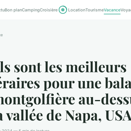
ctu
Bon plan
Camping
Croisière
Location
Tourisme
Vacance
Voya
ce
s sont les meilleurs
éraires pour une bal
montgolfière au-dess
a vallée de Napa, US
n 2024 — 5 min de lecture