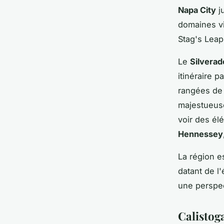
Napa City
j
domaines vi
Stag's Leap
Le
Silverado
itinéraire 
rangées de 
majestueuse
voir des él
Hennessey
La région e
datant de l
une perspec
Calistog