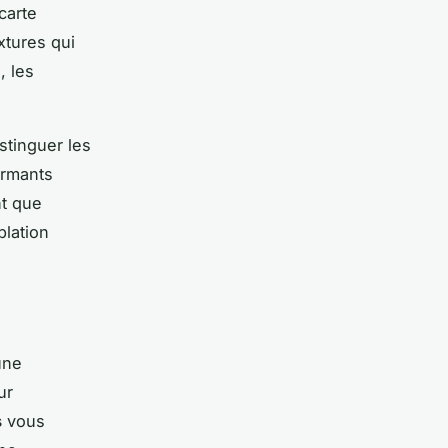
carte
xtures qui
, les
stinguer les
armants
nt que
plation
une
ur
s
vous