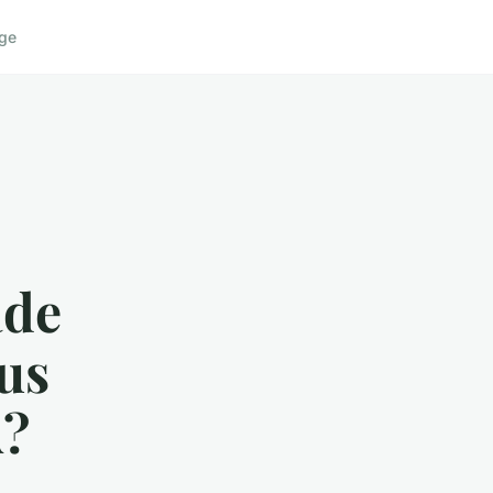
ge
ade
us
A?