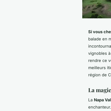
Si vous che
balade en m
incontourna
vignobles à
rendre ce v
meilleurs i
région de Ca
La magie 
La
Napa Val
enchanteur