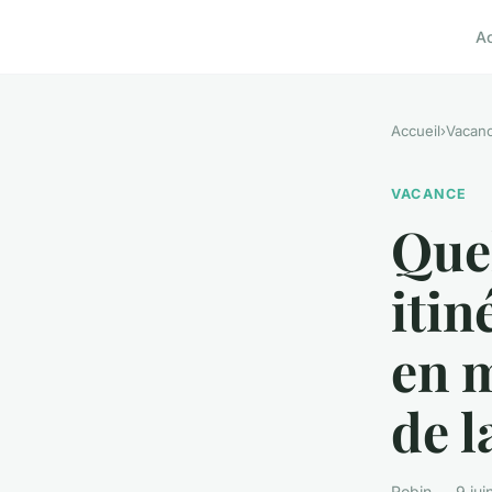
A
Accueil
›
Vacan
VACANCE
Quel
itin
en 
de l
Robin — 9 jui