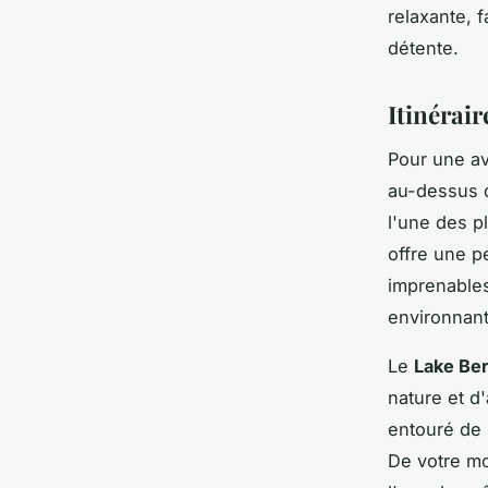
relaxante, 
détente.
Itinérair
Pour une av
au-dessus
l'une des p
offre une p
imprenables 
environnant
Le
Lake Be
nature et d'
entouré de
De votre mo