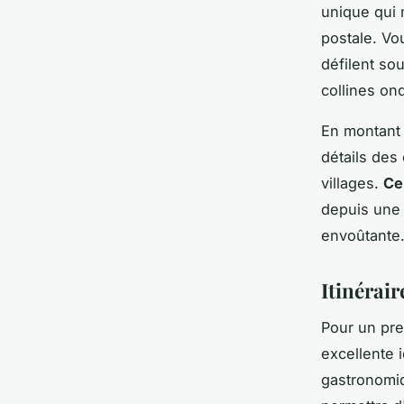
unique qui 
postale. Vo
défilent so
collines on
En montant 
détails des
villages.
Ce
depuis une 
envoûtante
Itinérair
Pour un pr
excellente 
gastronomiq